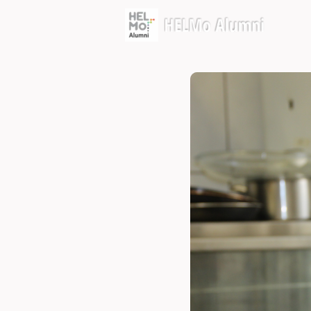
Évé
Oppo