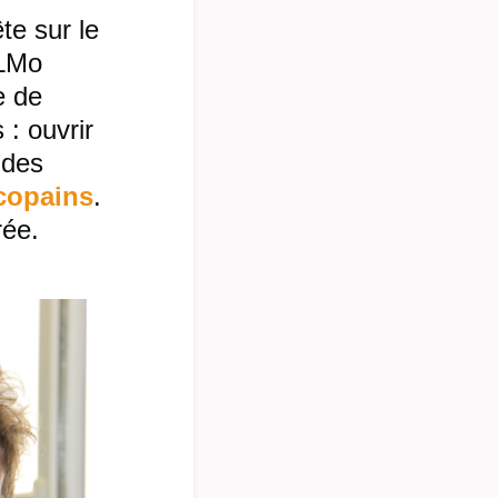
te sur le
ELMo
e de
 : ouvrir
 des
 copains
.
rée.