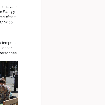
e travaille
 «
Plus j’y
s autistes
ant « 65
 du temps…
e lancer
s personnes