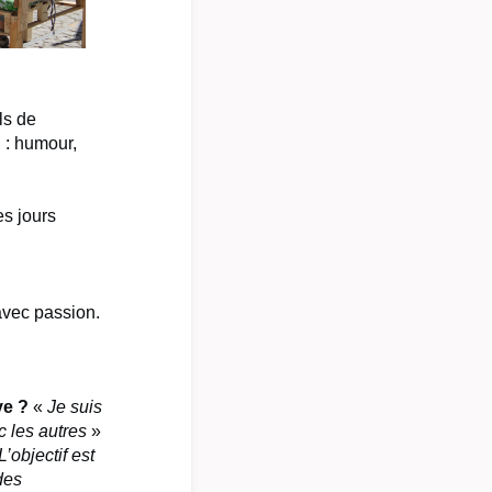
ls de
l : humour,
es jours
 avec passion.
ve ?
«
Je suis
c les autres
»
L’objectif est
des