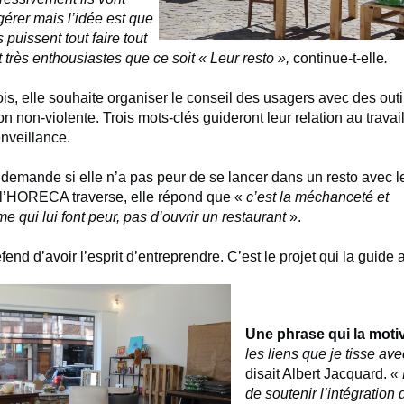
érer mais l’idée est que
s puissent tout faire tout
nt très enthousiastes que ce soit « Leur resto »,
continue-t-elle
.
is, elle souhaite organiser le conseil des usagers avec des outi
 non-violente. Trois mots-clés guideront leur relation au travai
enveillance.
demande si elle n’a pas peur de se lancer dans un resto avec l
e l’HORECA traverse, elle répond que «
c’est la méchanceté et
me qui lui font peur, pas d’ouvrir un restaurant
».
fend d’avoir l’esprit d’entreprendre. C’est le projet qui la guide
Une phrase qui la moti
les liens que je tisse ave
disait Albert Jacquard.
« 
de soutenir l’intégration 