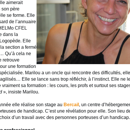
lle aimerait
 son père
lle se forme. Elle
sard de l’annuaire
à HELMo CFEL
re dans la
 Logopède. Elle
 la section a fermé
… Qu’à cela ne
e retrouve
ur une formation
spécialisée. Marilou a un oncle qui rencontre des difficultés, ell
agilisés… Elle se lance sans trop réfléchir, à l’instinct. Elle ne l
e vraiment sa formation : les cours, les profs et surtout ses stage
d
», insiste Marilou.
année elle réalise son stage au
Bercail
, un centre d’hébergeme
teuses de handicap. C’est une révélation pour elle. Son lieu d
choix d’un travail avec des personnes porteuses d’un handicap.