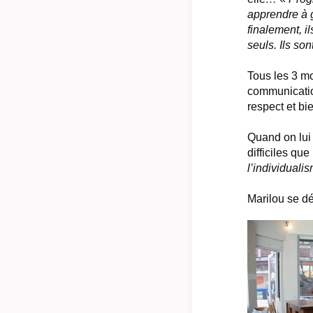
apprendre à g
finalement, il
seuls. Ils so
Tous les 3 mo
communication
respect et bi
Quand on lui 
difficiles qu
l’individualis
Marilou se dé