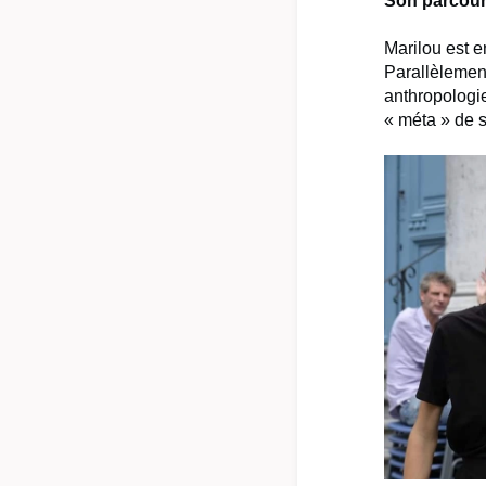
Son parcour
Marilou est e
Parallèlemen
anthropologie
« méta » de s