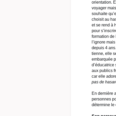
orientation. E
voyager mais
souhaite qu’e
choisit au ha
et se rend 
pour s’inscri
formation de
l’ignore mais
depuis 4 ans
tienne, elle s
embarquée po
d’éducatrice 
aux publics fr
car elle ador
pas de hasar
En dernière 
personnes por
détermine le 