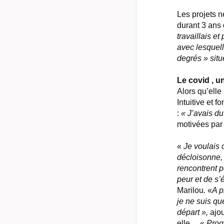
Les projets n
durant 3 ans
travaillais e
avec lesquell
degrés » situ
Le covid , u
Alors qu’elle
Intuitive et 
:
« J’avais du
motivées par l
«
Je voulais 
décloisonne,
rencontrent p
peur et de s’
Marilou
.
«
A p
je ne suis qu
départ »,
ajou
elle
…
«
Prog