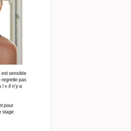
e est sensible
e regrette pas
s ! «
Il n’y a
nt pour
e stage