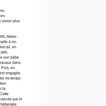
ans.
 en
e vision plus
06, Marie-
aille à mi-
ercail, en
allé,
de son bébé
 travaux dans
 Puis, en
 est engagée
tre mi-temps
tion
r la
 Cette
inancée par le
t hébergée