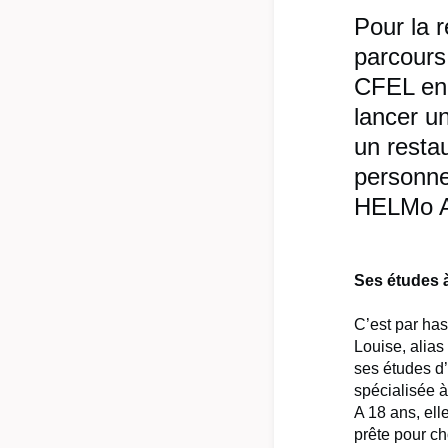
Pour la 
parcours
CFEL en 
lancer un
un restau
personne
HELMo Al
Ses études 
C’est par ha
Louise, alias
ses études d
spécialisé
A 18 ans, ell
prête pour ch