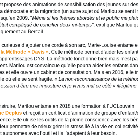
et propose des animations de sensibilisation des jeunes sur de
la démocratie et la migration (un autre sujet où Marilou se sent 
jusqu’en 2009. "
Même si les thèmes abordés et le public me plai
était compliqué de concilier deux mi-temps",
explique Marilou qu
iquement au Bercail.
s curieuse d’ajouter une corde à son arc, Marie-Louise entame 
r
la Méthode « Davis »
. Cette méthode permet d’aider les enfant
l’apprentissages DYS. La méthode fonctionne bien mais n’est p
ent. Marilou est convaincue qu’elle pourra aider les enfants dan
s et elle ouvre un cabinet de consultation. Mais en 2016, elle 
ile où elle se sent fragile. «
La non-reconnaissance de la métho
ression d’être une imposture et je vivais mal ce côté « illégitime
nstruire, Marilou entame en 2018 une formation à l’UCLouvain
ne Deplus
et reçoit un certificat d’animation de groupe d’enfant/
ence. Elle utilise les outils de la pleine conscience avec les bén
leur permettre de mieux gérer le stress lié à la vie en collectivité.
t autonomes avec l’outil et ils l’adaptent à leur besoin.