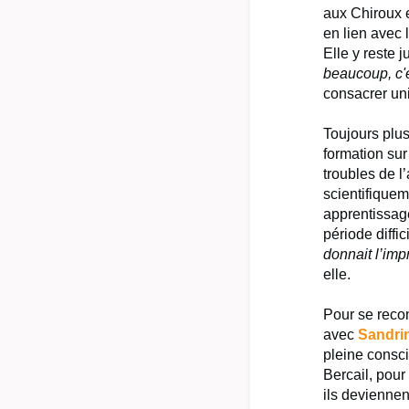
aux Chiroux 
en lien avec 
Elle y reste 
beaucoup, c'
consacrer un
Toujours plu
formation su
troubles de 
scientifiquem
apprentissage
période diffic
donnait l’imp
elle.
Pour se reco
avec
Sandri
pleine consci
Bercail, pour 
ils deviennen