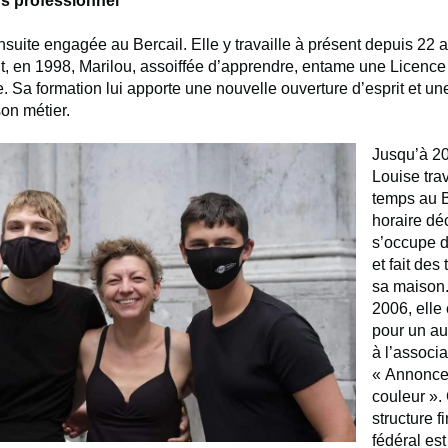
s professionnel
nsuite engagée au Bercail. Elle y travaille à présent depuis 22 
t, en 1998, Marilou, assoiffée d’apprendre, entame une Licence
. Sa formation lui apporte une nouvelle ouverture d’esprit et un
on métier.
Jusqu’à 20
Louise trav
temps au B
horaire déc
s’occupe 
et fait des
sa maison.
2006, elle
pour un au
à l’associa
« Annonce
couleur ».
structure f
fédéral es