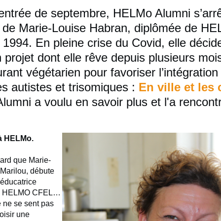
rentrée de septembre, HELMo Alumni s’arrê
 de Marie-Louise Habran, diplômée de H
1994. En pleine crise du Covid, elle décid
 projet dont elle rêve depuis plusieurs mois
rant végétarien pour favoriser l’intégration
s autistes et trisomiques :
En ville et les
umni a voulu en savoir plus et l'a rencont
à HELMo.
sard que Marie-
 Marilou, débute
’éducatrice
e à HELMO CFEL…
e ne se sent pas
oisir une