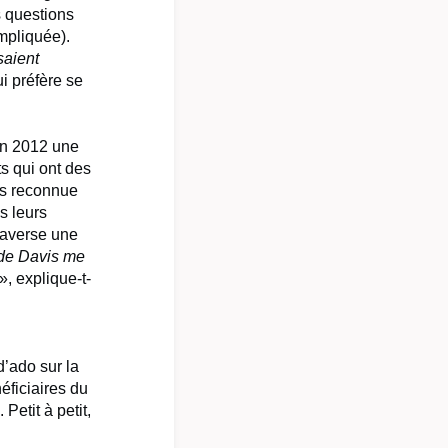
s questions
impliquée).
saient
i préfère se
en 2012 une
s qui ont des
as reconnue
s leurs
traverse une
de Davis me
», explique-t-
d’ado sur la
éficiaires du
 Petit à petit,