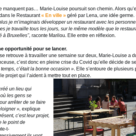
e manquent pas… Marie-Louise poursuit son chemin. Alors qu’ell
 dans le Restaurant
« En ville »
géré par Lena, une idée germe.
t plus je m’imaginais développer un restaurant avec les personne
es je travaille tous les jours, sur le même modèle que le restaur
é à Bruxelles",
raconte Marilou. Elle entre en réflexion.
ne opportunité pour se lancer.
 se retrouve à travailler une semaine sur deux, Marie-Louise a
fonceuse, c’est donc en pleine crise du Covid qu’elle décide de s
 temps, c’était la bonne occasion »
. Elle s’entoure de plusieur
e projet qui l’aident à mettre tout en place.
créé un lieu qui
 où les gens se
our arrêter de se faire
éloigner »,
explique
résent, c’est leur projet,
e le point de
te-t-
ressivement ils vont