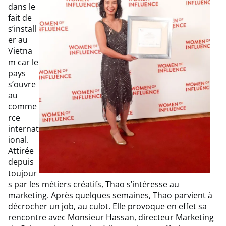
dans le
fait de
s’install
er au
Vietna
m car le
pays
s’ouvre
au
comme
rce
internat
ional.
Attirée
depuis
toujour
s par les métiers créatifs, Thao s’intéresse au
marketing. Après quelques semaines, Thao parvient à
décrocher un job, au culot. Elle provoque en effet sa
rencontre avec Monsieur Hassan, directeur Marketing