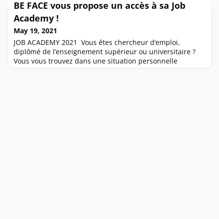
BE FACE vous propose un accès à sa Job
lors de la mise en place des Paniers solidaires à HELMo,
Laura travaille actuellement dans la coopérative
Academy !
Ethiquable. Elle nous raconte son parcours... Son passage
May 19, 2021
à HELMoOriginaire de G
JOB ACADEMY 2021 Vous êtes chercheur d’emploi,
diplômé de l’enseignement supérieur ou universitaire ?
Vous vous trouvez dans une situation personnelle
difficile ?Vous rencontrez des difficultés pour accéder à
l’emploi ?Rejoignez la JOB ACADEMY de Be.Face ! La JOB
ACADEMY vous accompagne pendant 4 à 6 mois dans
votre recherche de manière individuelle et totalement
personnalisée. Cet accompagnement