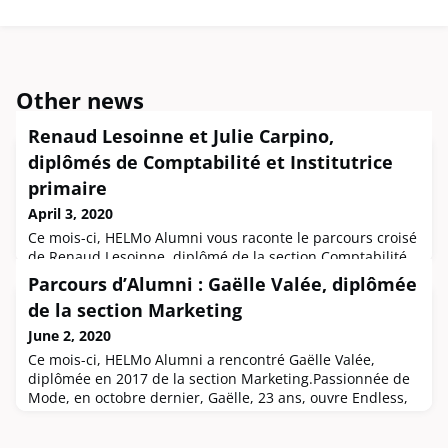
Other news
Renaud Lesoinne et Julie Carpino,
diplômés de Comptabilité et Institutrice
primaire
April 3, 2020
Ce mois-ci, HELMo Alumni vous raconte le parcours croisé
de Renaud Lesoinne, diplômé de la section Comptabilité
en 2010 et de Julie Carpino, diplômée de la section
Parcours d’Alumni : Gaëlle Valée, diplômée
Institutrice primaire la même année. Lors du concours de
de la section Marketing
talents The HELMo Art Show, Renaud accompagnait nos
chanteurs à la batterie et Julie était membre du
June 2, 2020
jury. HELMo Alumni vous raconte leur histoire.Deux mots
Ce mois-ci, HELMo Alumni a rencontré Gaëlle Valée,
résument ce qui les ra
diplômée en 2017 de la section Marketing.Passionnée de
Mode, en octobre dernier, Gaëlle, 23 ans, ouvre Endless,
sa boutique de seconde main à Liège. Elle nous raconte
aujourd’hui comment elle a construit son projet et