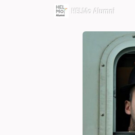
Évé
Oppo