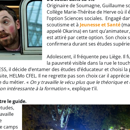
Originaire de Soumagne, Guillaume s
Collège Marie-Thérèse de Herve où il 
l’option Sciences sociales. Engagé dan
scoutisme et à
Jeunesse et Santé
(ma
appelé Okarina) en tant qu’animateur
est attiré par cette option. Son choix 
confirmera durant ses études supéri
Adolescent, il fréquente peu Liège. Il fui
la pauvreté visible dans la rue le touc
SS, il décide d’entamer des études d’éducateur et choisi la
isite, HELMo CFEL. Il ne regrette pas son choix car il appréci
 du métier. «
On y travaille le vécu plus que le théorique et
on intéressante à la formation
», explique t’il.
re le guide.
études,
availle
e
de camps