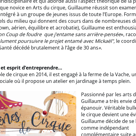
uridisciplinaire et qui aborde aussi l’aspect théorique de la
 que novice en Arts du cirque, Guillaume réussit son examen
intégré à un groupe de jeunes issus de toute l’Europe. For
els du milieu qui donnent des cours dans de nombreuses di
clown, aérien, équilibre et acrobatie), Guillaume est enthousi
on Coup de foudre que j’entame sans arrière-pensée
», raco
lument poursuivre le projet entamé avec Mickaël",
le coord
Santé décédé brutalement à l’âge de 30 ans
»
.
 et esprit d’entreprendre…
ole de cirque en 2014, il est engagé à la ferme de la Vache, u
sociale où il propose un atelier en jardinage à temps plein.
Passionné par les arts d
Guillaume a très envie d
épanouir. Véritable bull
le cirque devient une év
Guillaume décide de se 
comme indépendant
complémentaire suite a