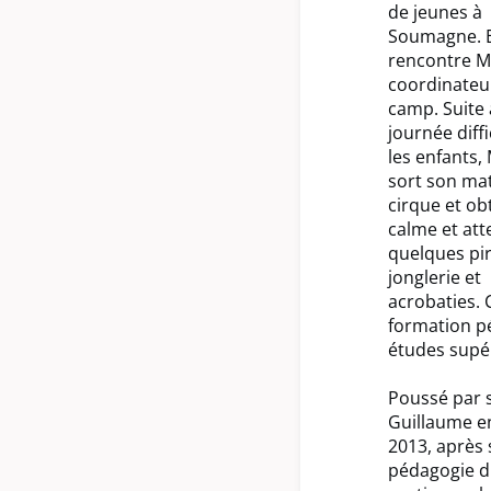
de jeunes à
Soumagne. En
rencontre Mi
coordinateu
camp. Suite
journée diffi
les enfants,
sort son mat
cirque et ob
calme et att
quelques pi
jonglerie et
acrobaties. C
formation pé
études supé
Poussé par s
Guillaume en
2013, après
pédagogie du