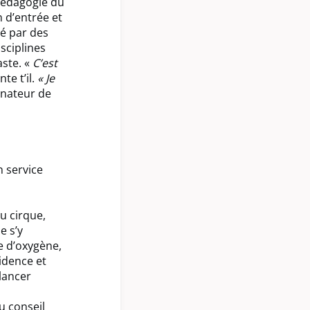
 pédagogie du
 d’entrée et
mé par des
sciplines
aste. «
C’est
nte t’il.
« Je
inateur de
n service
u cirque,
e s’y
e d’oxygène,
idence et
lancer
u conseil