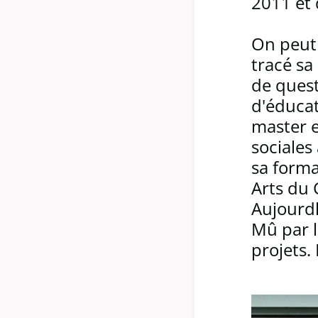
2011 et
On peut 
tracé sa
de quest
d'éduca
master e
sociales
sa form
Arts du 
Aujourdh
Mû par l
projets.