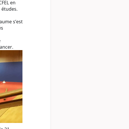
 CFEL en
s études.
laume s’est
és
e
lancer.