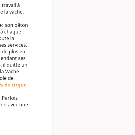
 travail à
e la vache.
ec son bâton
 à chaque
oute la
ses services.
t de plus en
pendant ses
 il quitte un
 la Vache
ole de
s de cirque
.
 Parfois
ants avec une