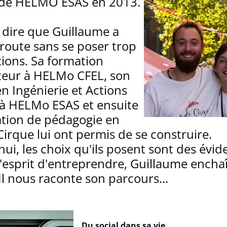
 de HELMO ESAS en 2013.
dire que Guillaume a
 route sans se poser trop
ions. Sa formation
teur à HELMo CFEL, son
n Ingénierie et Actions
 à HELMo ESAS et ensuite
ation de pédagogie en
Cirque lui ont permis de se construire.
ui, les choix qu'ils posent sont des évid
'esprit d'entreprendre, Guillaume enchaî
 Il nous raconte son parcours...
Du social dans sa vie