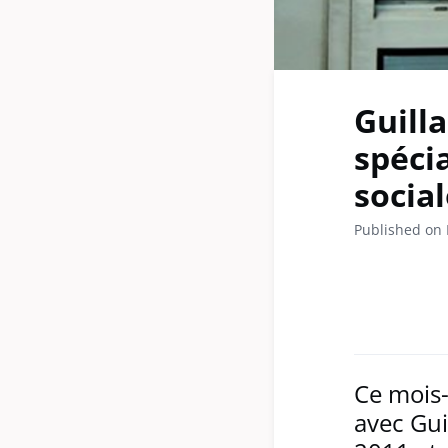
Guill
spécia
socia
Published on
Ce mois-
avec Gu