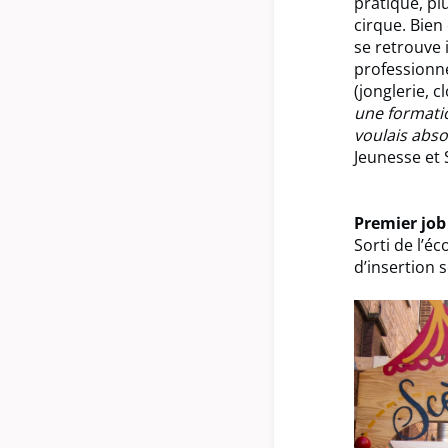
pratique, pl
cirque. Bien
se retrouve 
professionn
(jonglerie, 
une formati
voulais abso
Jeunesse et 
Premier job
Sorti de l’éc
d’insertion 