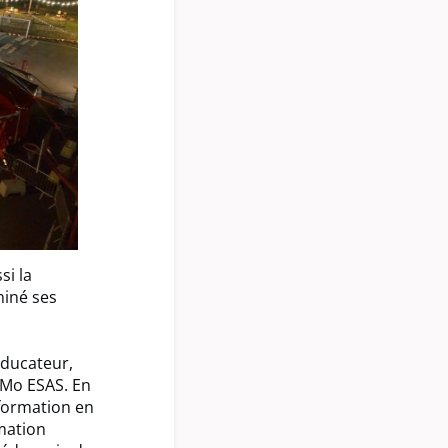
si la
miné ses
éducateur,
LMo ESAS. En
formation en
rmation