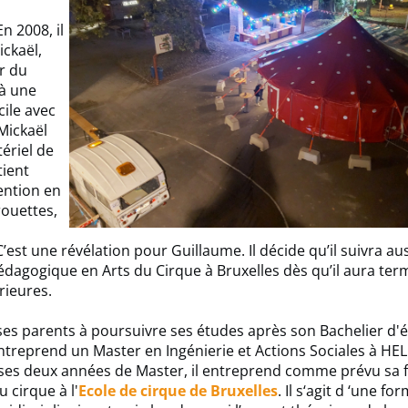
 2008, il
ckaël,
r du
 à une
cile avec
 Mickaël
ériel de
tient
ention en
rouettes,
’est une révélation pour Guillaume. Il décide qu’il suivra aus
dagogique en Arts du Cirque à Bruxelles dès qu’il aura ter
rieures.
es parents à poursuivre ses études après son Bachelier d'
treprend un Master en Ingénierie et Actions Sociales à HE
 ses deux années de Master, il entreprend comme prévu sa 
 cirque à l'
Ecole de cirque de Bruxelles
. Il s‘agit d ‘une fo