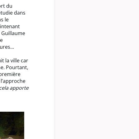
ort du
étudie dans
s le
intenant
, Guillaume
se
eures…
t la ville car
he. Pourtant,
 première
e l’approche
 cela apporte