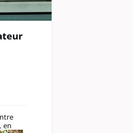
ateur
ntre
L en