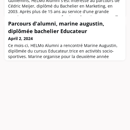
Guillemins, HELMo Alumni s'est intéressé au parcours de
Cédric Meijer, diplômé du Bachelier en Marketing, en
2003. Après plus de 15 ans au service d'une grande
enseigne, son parcours professionnel a pris une nouvelle
direction depuis 2021 et il est devenu consultant et coach,
Parcours d'alumni, marine augustin,
en développement humain. Il nous raconte ... Parcours
diplômée bachelier Educateur
scolaireOriginaire du pl
April 2, 2024
Ce mois-ci, HELMo Alumni a rencontré Marine Augustin,
diplômée du cursus Educateur.trice en activités socio-
sportives. Marine organise pour la deuxième année
consécutive un projet socio-culturel et sportif pour
sensibiliser à la question du consentement et des
violences sexuelles: le Purple Tour. Elle nous raconte sans
tabou son parcours...Un an aux Etats-Unis...Originaire
d’Hermée, Marine effectu